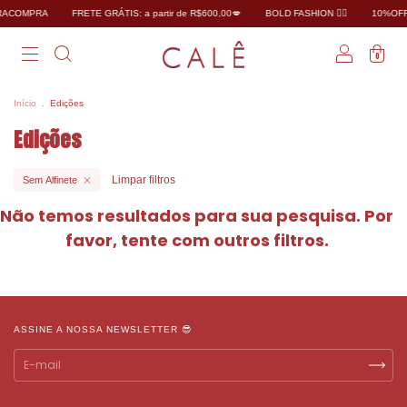
RACOMPRA
FRETE GRÁTIS: a partir de R$600,00💋
BOLD FASHION ❤️‍🔥
10%OFF 
0
Início
.
Edições
Edições
Limpar filtros
Sem Alfinete
Não temos resultados para sua pesquisa. Por
favor, tente com outros filtros.
ASSINE A NOSSA NEWSLETTER 😎