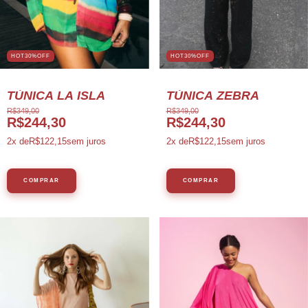
HOT30%OFF
HOT30%OFF
TÚNICA LA ISLA
TÚNICA ZEBRA
R$349,00
R$349,00
R$244,30
R$244,30
2
x de
R$122,15
sem juros
2
x de
R$122,15
sem juros
COMPRAR
COMPRAR