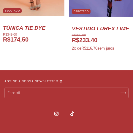
ESGOTADO
ESGOTADO
TÚNICA TIE DYE
VESTIDO LUREX LIME
R$349,00
R$389,00
R$174,50
R$233,40
2
x de
R$116,70
sem juros
ASSINE A NOSSA NEWSLETTER 😎