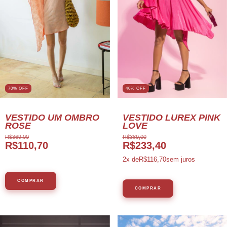
70% OFF
40% OFF
VESTIDO UM OMBRO
VESTIDO LUREX PINK
ROSE
LOVE
R$369,00
R$389,00
R$110,70
R$233,40
2
x de
R$116,70
sem juros
COMPRAR
COMPRAR