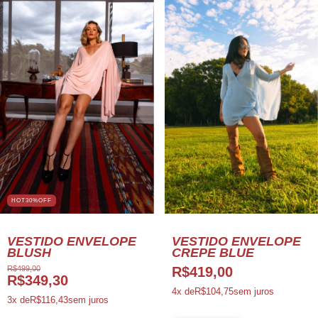
HOT30%OFF
VESTIDO ENVELOPE
VESTIDO ENVELOPE
BLUSH
CREPE BLUE
R$499,00
R$419,00
R$349,30
4
x de
R$104,75
sem juros
3
x de
R$116,43
sem juros