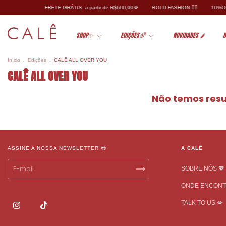
FRETE GRÁTIS: a partir de R$600,00💋
BOLD FASHION ❤️‍🔥
10%OFF 
SHOP✨
EDIÇÕES🌈
NOVIDADES 🌶️
B
Início
.
Edições
.
CALÊ ALL OVER YOU
CALÊ ALL OVER YOU
Não temos resul
ASSINE A NOSSA NEWSLETTER 😎
A CALÊ
SOBRE NÓS 💖
ONDE ENCON
TALK TO US 💋