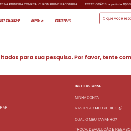
NA PRIMEIRA COMPRA: CUPOM PRIMEIRACOMPRA
FRETE GRÁTIS: a partir de R$600,0
EST SELLERS💖
OFF% 🔥
CONTATO 💌
tados para sua pesquisa. Por favor, tente com o
INSTITUCIONAL
MINHA CONTA
TRAR
RASTREAR MEU PEDIDO 📬
QUAL O MEU TAMANHO?
TROCA, DEVOLUÇÃO E REEMBO