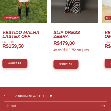
HOT50%OFF!
70%
VESTIDO MALHA
SLIP DRESS
VE
LASTEX OFF
ZEBRA
OM
R$319,00
R$479,00
R$36
R$159,50
R$
4
x de
R$119,75
sem juros
COMPRAR
COMPRAR
ASSINE A NOSSA NEWSLETTER 😎