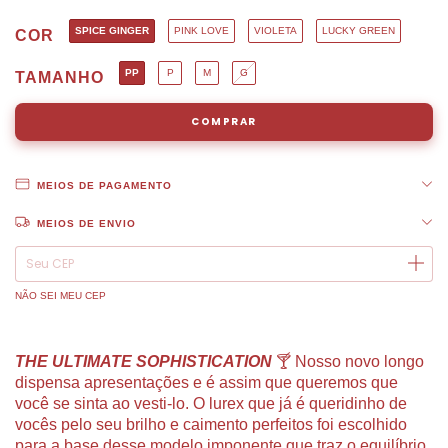
SPICE GINGER
PINK LOVE
VIOLETA
LUCKY GREEN
COR
PP
P
M
G
TAMANHO
MEIOS DE PAGAMENTO
MEIOS DE ENVIO
ALTERAR CEP
Entregas para o CEP:
NÃO SEI MEU CEP
THE ULTIMATE SOPHISTICATION
🍸
N
osso novo longo
di
s
pensa apresentações e é assim que queremos que
você se sinta ao vesti-lo. O lurex que já é queridinho de
vocês pelo seu brilho e caimento perfeitos foi escolhido
para a base desse modelo imponente que traz o equil
í
brio