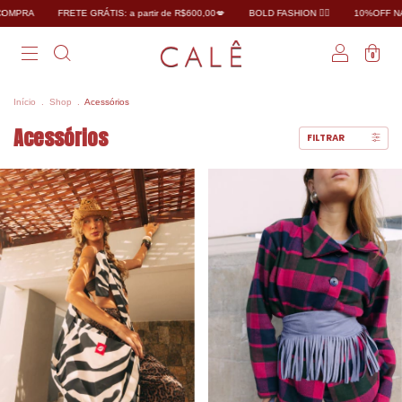
FRETE GRÁTIS: a partir de R$600,00💋
BOLD FASHION ❤️‍🔥
10%OFF NA PRIMEIRA
0
Início
.
Shop
.
Acessórios
Acessórios
FILTRAR