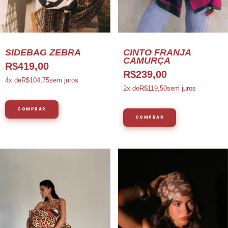
SIDEBAG ZEBRA
CINTO FRANJA
CAMURÇA
R$419,00
R$239,00
4
x de
R$104,75
sem juros
2
x de
R$119,50
sem juros