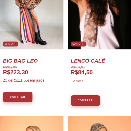
30% OFF
50% OFF
BIG BAG LEO
LENÇO CALÊ
R$319,00
R$169,00
R$223,30
R$84,50
2
x de
R$111,65
sem juros
2 cores
COMPRAR
COMPRAR