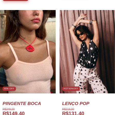
HOT40%OFF
40% OFF
LENÇO POP
PINGENTE BOCA
R$219,00
R$249,00
R$131,40
R$149,40