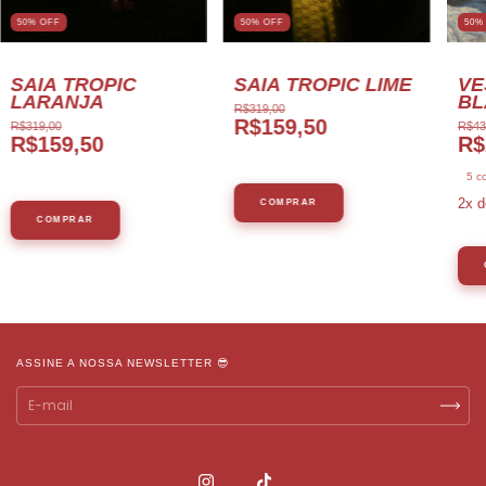
50% OFF
50% OFF
50%
SAIA TROPIC
SAIA TROPIC LIME
VE
LARANJA
BL
R$319,00
R$159,50
R$319,00
R$43
R$159,50
R$
5 c
2
x d
COMPRAR
COMPRAR
ASSINE A NOSSA NEWSLETTER 😎