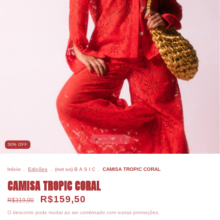
50% OFF
Início
.
Edições
.
(not so) B A S I C
.
CAMISA TROPIC CORAL
CAMISA TROPIC CORAL
R$159,50
R$319,00
O desconto pode mudar ao ser combinado com outras promoções.