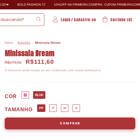
A: CUPOM PRIMEIRACOMPRA
FRETE GRÁTIS: a partir de R$600,00💋
BOLD FASHION 
Login
/
Cadastre-se
Carrinho
(
0
)
Início
.
Edições
.
Minissaia Dream
Minissaia Dream
R$111,60
R$279,00
O desconto pode mudar ao ser combinado com outras promoções.
BLUE
COR
PP
P
M
G
TAMANHO