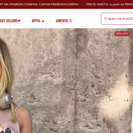
RÁTIS: a partir de R$600,00💋
BOLD FASHION ❤️‍🔥
10%OFF NA PRIMEIRA COMPR
EST SELLERS💖
OFF% 🔥
CONTATO 💌
60% OFF